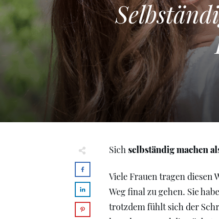
Selbständ
Sich
selbständig machen al
Viele Frauen tragen diesen W
Weg final zu gehen. Sie hab
trotzdem fühlt sich der Schri