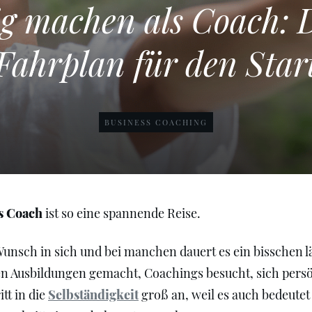
ig machen als Coach: D
Fahrplan für den Star
BUSINESS COACHING
s Coach
ist so eine spannende Reise.
unsch in sich und bei manchen dauert es ein bisschen lä
en Ausbildungen gemacht, Coachings besucht, sich persö
tt in die
Selbständigkeit
groß an, weil es auch bedeutet 