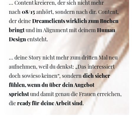
… Content kreieren, der sich nicht mehr
nach
08/15
anhört, sondern nach dir. Content,
der deine
Dreamclients wirklich zum Buchen
bringt
und im Alignment mit deinem
Human
Design
entsteht.
… deine Story nicht mehr zum dritten Mal neu
aufnehmen, weil du denkst: „Das interessiert
doch sowieso keinen“, sondern
dich sicher
fühlen, wenn du über dein Angebot
sprichst
und damit genau die Frauen erreichen,
die
ready für deine Arbeit sind
.
… ein Business aufbauen, das
stabile Umsätze
bringt
und Verkaufen
nicht mehr dem Zufall