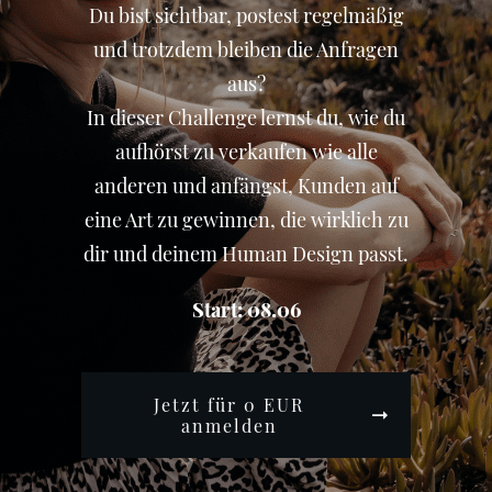
Du bist sichtbar, postest regelmäßig
und trotzdem bleiben die Anfragen
aus?
In dieser Challenge lernst du, wie du
aufhörst zu verkaufen wie alle
anderen und anfängst, Kunden auf
eine Art zu gewinnen, die wirklich zu
dir und deinem Human Design passt.
Start: 08.06
Jetzt für 0 EUR
anmelden