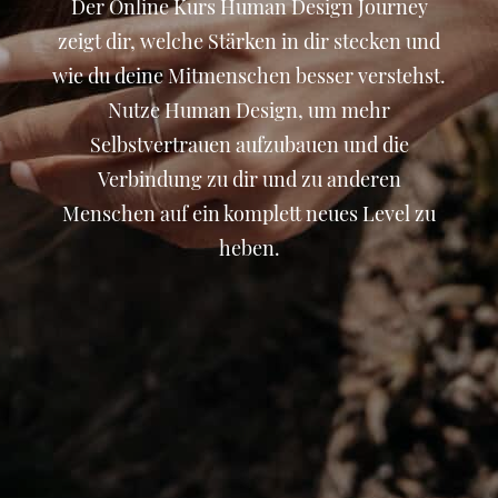
Der Online Kurs Human Design Journey
zeigt dir, welche Stärken in dir stecken und
wie du deine Mitmenschen besser verstehst.
Nutze Human Design, um mehr
Selbstvertrauen aufzubauen und die
Verbindung zu dir und zu anderen
Menschen auf ein komplett neues Level zu
heben.